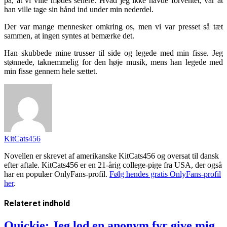
på, at vi ville mødes senere. Hvad jeg ikke havde forventet, var at
han ville tage sin hånd ind under min nederdel.
Der var mange mennesker omkring os, men vi var presset så tæt
sammen, at ingen syntes at bemærke det.
Han skubbede mine trusser til side og legede med min fisse. Jeg
stønnede, taknemmelig for den høje musik, mens han legede med
min fisse gennem hele sættet.
KitCats456
Novellen er skrevet af amerikanske KitCats456 og oversat til dansk
efter aftale. KitCats456 er en 21-årig college-pige fra USA, der også
har en populær OnlyFans-profil.
Følg hendes gratis OnlyFans-profil
her
.
Relateret
indhold
Quickie: Jeg lod en anonym fyr give mig