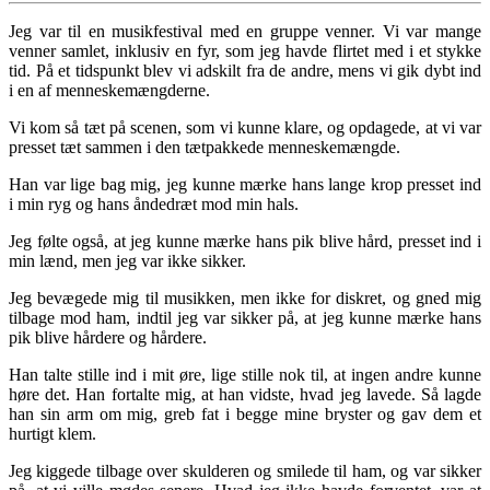
Jeg var til en musikfestival med en gruppe venner. Vi var mange
venner samlet, inklusiv en fyr, som jeg havde flirtet med i et stykke
tid. På et tidspunkt blev vi adskilt fra de andre, mens vi gik dybt ind
i en af ​​menneskemængderne.
Vi kom så tæt på scenen, som vi kunne klare, og opdagede, at vi var
presset tæt sammen i den tætpakkede menneskemængde.
Han var lige bag mig, jeg kunne mærke hans lange krop presset ind
i min ryg og hans åndedræt mod min hals.
Jeg følte også, at jeg kunne mærke hans pik blive hård, presset ind i
min lænd, men jeg var ikke sikker.
Jeg bevægede mig til musikken, men ikke for diskret, og gned mig
tilbage mod ham, indtil jeg var sikker på, at jeg kunne mærke hans
pik blive hårdere og hårdere.
Han talte stille ind i mit øre, lige stille nok til, at ingen andre kunne
høre det. Han fortalte mig, at han vidste, hvad jeg lavede. Så lagde
han sin arm om mig, greb fat i begge mine bryster og gav dem et
hurtigt klem.
Jeg kiggede tilbage over skulderen og smilede til ham, og var sikker