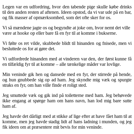
Legen var en udfordring, hvor den tabende pige skulle købe drinks
til den anden resten af ​​aftenen. Ideen opstod, da vi var ude på en bar,
og fik masser af opmærksomhed, som det ofte sker for os.
Vi så mændene jagte os og begyndte at joke om, hvor nemt det ville
være at hooke op eller bare få en fyr til at komme i bukserne.
Vi følte os ret vilde, skubbede blidt til hinanden og fnisede, men vi
besluttede os for at gøre det.
Vi udfordrede hinanden med at vinderen var den, der først kunne få
en tilfældig fyr til at komme – alle tænkelige måder var lovlige.
Min veninde gik hen og dansede med en fyr, der stirrede på hende,
og hun gnubbede sig op ad ham. Jeg skyndte mig væk og spurgte
straks en fyr, om han ville finde et roligt sted.
Jeg smuttede væk og gik ind på toiletterne med ham. Jeg behøvede
ikke engang at spørge ham om hans navn, han lod mig bare sutte
ham af.
Jeg havde det dårligt med at stikke af lige efter at have fået ham til at
komme, men jeg havde stadig lidt af hans ladning i munden, og jeg
fik ideen om at præsentere mit bevis for min veninde.