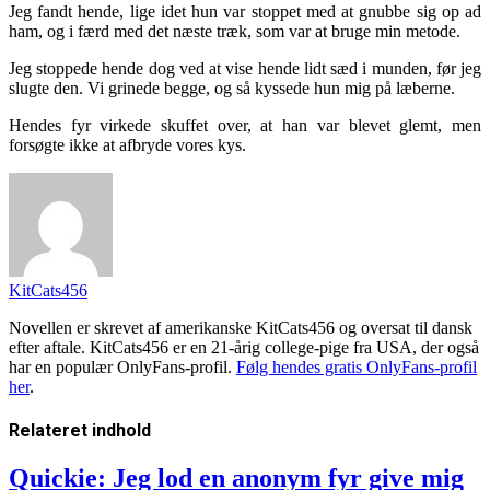
Jeg fandt hende, lige idet hun var stoppet med at gnubbe sig op ad
ham, og i færd med det næste træk, som var at bruge min metode.
Jeg stoppede hende dog ved at vise hende lidt sæd i munden, før jeg
slugte den. Vi grinede begge, og så kyssede hun mig på læberne.
Hendes fyr virkede skuffet over, at han var blevet glemt, men
forsøgte ikke at afbryde vores kys.
KitCats456
Novellen er skrevet af amerikanske KitCats456 og oversat til dansk
efter aftale. KitCats456 er en 21-årig college-pige fra USA, der også
har en populær OnlyFans-profil.
Følg hendes gratis OnlyFans-profil
her
.
Relateret
indhold
Quickie: Jeg lod en anonym fyr give mig